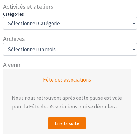
Activités et ateliers
Catégories
Archives
A
r
c
A venir
h
i
v
Fête des associations
e
s
Nous nous retrouvons après cette pause estivale
pour la Fête des Associations, qui se déroulera…
Lire la suite