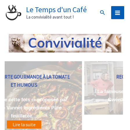
Aller
Le Temps d'un Café
Rechercher
au
La convivialité avant tout !
contenu
TE
RECETTE: PÂTE MAGIQUE
La fameuse recette de pâte magique de
r
Gwénaëlle, qui peut servir à…
Lire la suite