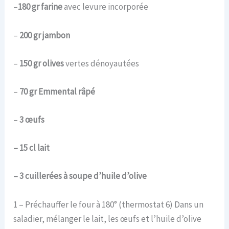
–
180 gr farine
avec levure incorporée
–
200 gr jambon
–
150 gr olives
vertes dénoyautées
–
70 gr Emmental râpé
–
3 œufs
– 15 cl lait
– 3 cuillerées à soupe d’huile d’olive
1 – Préchauffer le four à 180° (thermostat 6) Dans un
saladier, mélanger le lait, les œufs et l’huile d’olive