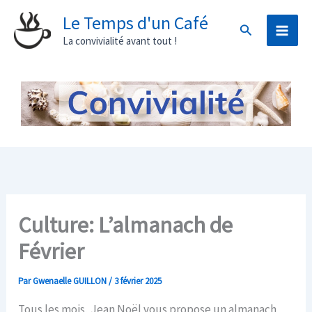
Aller
Le Temps d'un Café
Rechercher
au
La convivialité avant tout !
contenu
Culture: L’almanach de
Février
Par
Gwenaelle GUILLON
/
3 février 2025
Tous les mois, Jean Noël vous propose un almanach