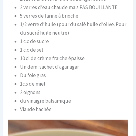
2 verres d’eau chaude mais PAS BOUILLANTE
5 verres de farine à brioche
1/2 verre d’huile (pour du salé huile d’olive. Pour
du sucré huile neutre)
1.c.c de sucre
1.c.c de sel
10 cl de crème fraiche épaisse
Un demi sachet d’agar agar
Du foie gras
1c.s de miel
2 oignons
du vinaigre balsamique
Viande hachée