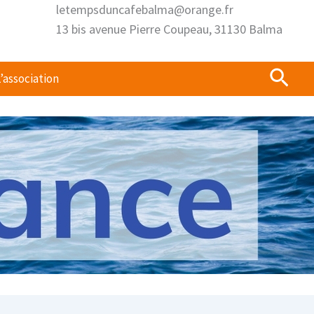
letempsduncafebalma@orange.fr
13 bis avenue Pierre Coupeau, 31130 Balma
Rech
’association