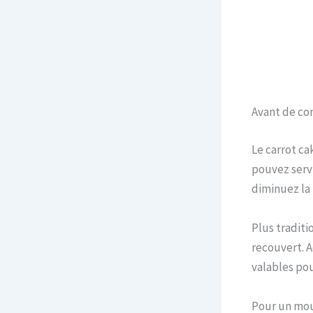
Avant de c
Le carrot ca
pouvez servi
diminuez la
Plus traditi
recouvert. A
valables pou
Pour un mou