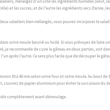
ladiers, mélangez d’un coté les ingrédients humides (oeuf, lai
ille) et les sucres, et de l’autre les ingrédients secs (farine, l
 deux saladiers bien mélangés, vous pouvez incorporer le salad
dans votre moule beurré ou huilé. Si vous prévoyez de faire u
ré, je recommande de cuire le gâteau en deux parties, soit da
 l’un après l’autre. Ce sera plus facile que de découper le gât
viron 30 à 40 min selon votre four et votre moule. Au bout de 30
it, couvrez de papier aluminium pour éviter la surcuisson du d
roidir complètement avant démoulage.