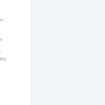
ou
nc
e
 MG)