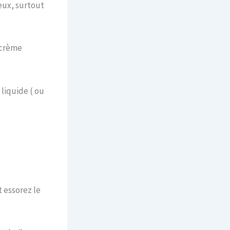
eux, surtout
 crème
liquide ( ou
 essorez le