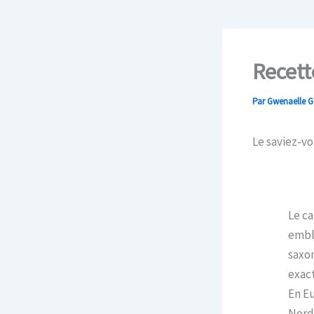
Recett
Par
Gwenaelle 
Le saviez-v
Le ca
embl
saxon
exact
En Eu
Nord.