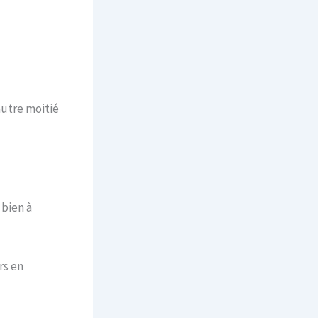
’autre moitié
 bien à
rs en