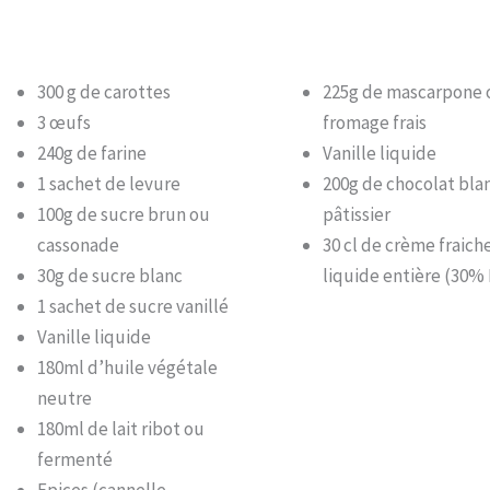
300 g de carottes
225g de mascarpone 
3 œufs
fromage frais
240g de farine
Vanille liquide
1 sachet de levure
200g de chocolat bla
100g de sucre brun ou
pâtissier
cassonade
30 cl de crème fraich
30g de sucre blanc
liquide entière (30%
1 sachet de sucre vanillé
Vanille liquide
180ml d’huile végétale
neutre
180ml de lait ribot ou
fermenté
Epices (cannelle,