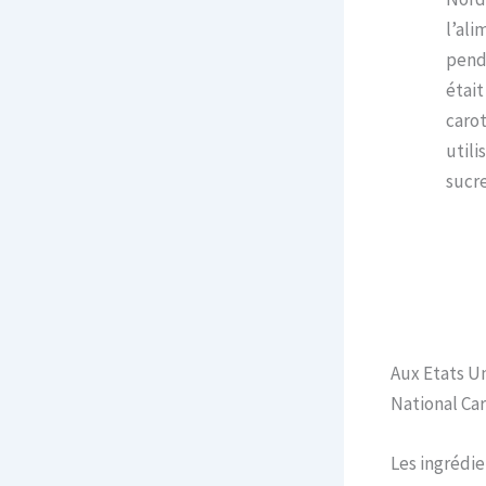
l’ali
penda
était
carot
utili
sucre
Aux Etats Un
National Car
Les ingrédie