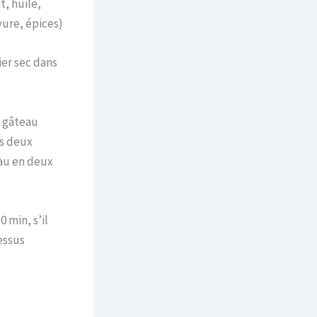
t, huile,
evure, épices)
ier sec dans
n gâteau
ns deux
eau en deux
 min, s’il
essus