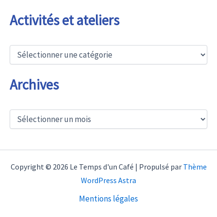
r
c
Activités et ateliers
h
e
r
A
c
:
t
i
Archives
v
i
t
A
é
r
s
c
e
h
t
i
a
v
t
Copyright © 2026 Le Temps d'un Café | Propulsé par
Thème
e
e
WordPress Astra
s
l
i
Mentions légales
e
r