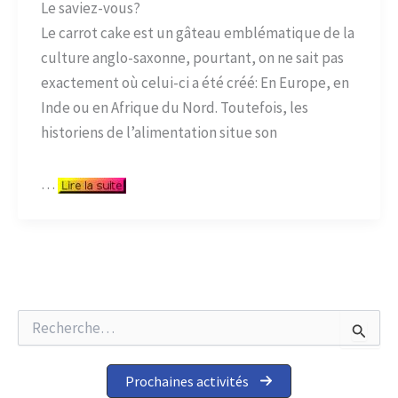
Le saviez-vous?
Le carrot cake est un gâteau emblématique de la
culture anglo-saxonne, pourtant, on ne sait pas
exactement où celui-ci a été créé: En Europe, en
Inde ou en Afrique du Nord. Toutefois, les
historiens de l’alimentation situe son
…
R
e
c
h
Prochaines activités
e