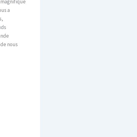
n magnifique
ous a
s,
uds
onde
 de nous