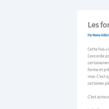
Les fo
Par
Marie-Odile 
Cette fois-c
Concorde po
certainemen
forme et prê
rose. C’est 
certaines p
C’est autou