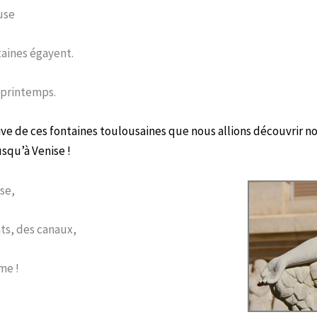
use
taines égayent.
printemps.
ve de ces fontaines toulousaines que nous allions découvrir n
squ’à Venise !
se,
nts, des canaux,
sime !