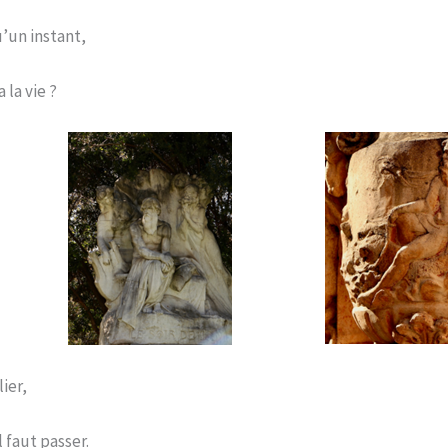
u’un instant,
 la vie ?
ier,
l faut passer.