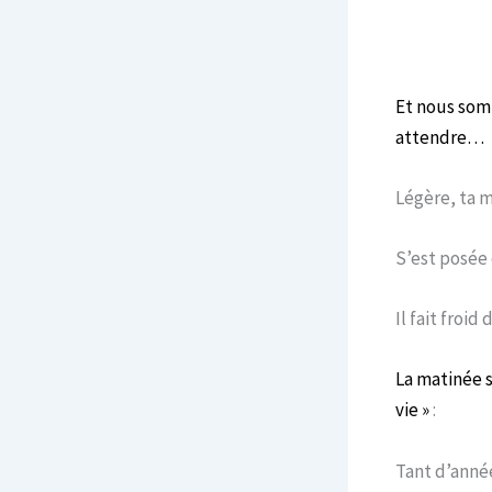
Et nous somm
attendre…
Légère, ta 
S’est posé
Il fait froid 
La matinée s
vie »
:
Tant d’anné