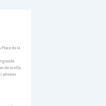
 Place de la
en grande
s de la ville
ur admirer