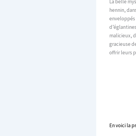
La belle mys
hennin, dans
enveloppés t
d’églantine
malicieux, d
gracieuse de
offrir leurs
En voici la 