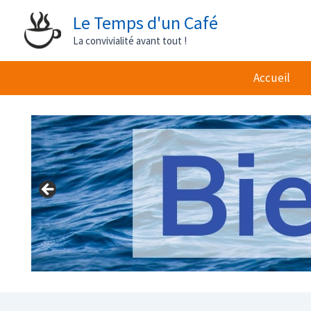
Aller
Le Temps d'un Café
au
La convivialité avant tout !
contenu
Accueil