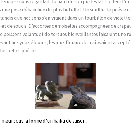
térieuse nous regardait du haut de son piédestal, coiffée d’u
 une pose déhanchée du plus bel effet. Un souffle de poésie n
andis que nos sens s’enivraient dans un tourbillon de violette
s et de soucis. D’accortes demoiselles accompagnées de crapa
e poissons volants et de tortues bienveillantes faisaient une r
vant nos yeux éblouis, les jeux floraux de mai avaient accepté
 plus belles poésies…
primeur sous la forme d’un haïku de saison :