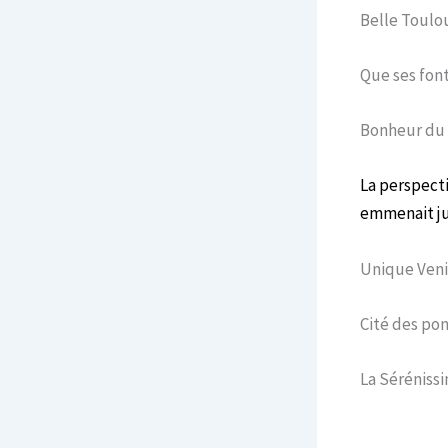
Belle Toulo
Que ses fon
Bonheur du 
La perspecti
emmenait ju
Unique Veni
Cité des po
La Sérénis