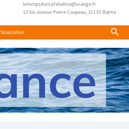
letempsduncafebalma@orange.fr
13 bis avenue Pierre Coupeau, 31130 Balma
Rech
’association