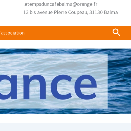
letempsduncafebalma@orange.fr
13 bis avenue Pierre Coupeau, 31130 Balma
Rech
’association