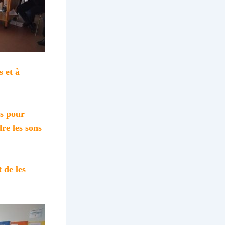
 et à
es pour
dre les sons
 de les