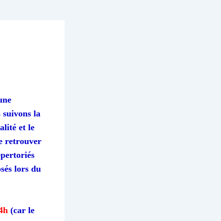
 une
 suivons la
lité et le
de retrouver
épertoriés
sés lors du
14h
(car le