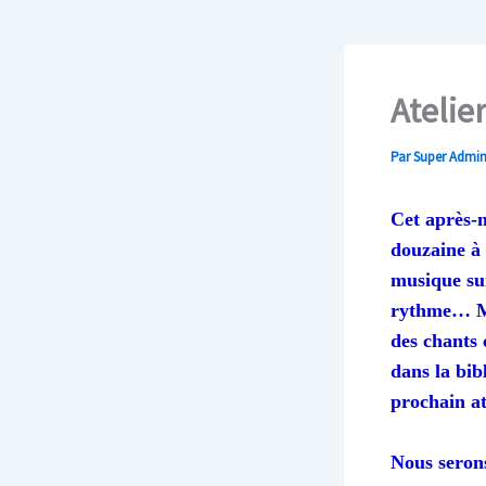
Atelie
Par
Super Admi
Cet après-mi
douzaine à 
musique sur
rythme… Mai
des chants 
dans la bib
prochain at
Nous seron