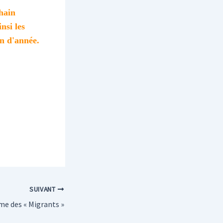
hain
nsi les
in d'année.
SUIVANT
me des « Migrants »