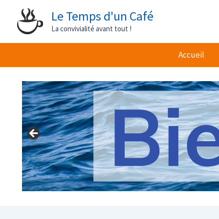
Aller
Le Temps d'un Café
au
La convivialité avant tout !
contenu
Accueil