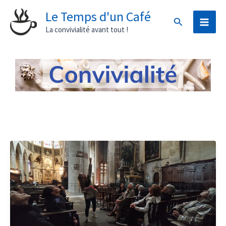
Aller
Le Temps d'un Café
Rechercher
au
La convivialité avant tout !
contenu