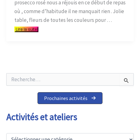
prosecco rosé nous a réjouis en ce début de repas
où , comme d’habitude il ne manquait rien . Jolie
table, fleurs de toutes les couleurs pour …
R
e
c
h
Prochaines activités
e
r
c
Activités et ateliers
h
e
r
A