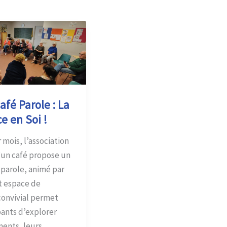
afé Parole : La
e en Soi !
 mois, l’association
’un café propose un
é parole, animé par
t espace de
convivial permet
pants d’explorer
ments, leurs