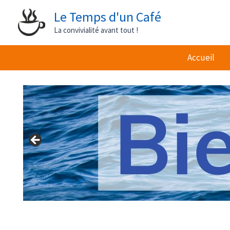
Aller
Le Temps d'un Café
au
La convivialité avant tout !
contenu
Accueil