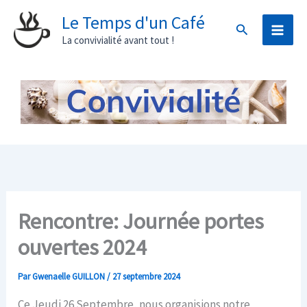
Aller
Le Temps d'un Café
Rechercher
au
La convivialité avant tout !
contenu
Rencontre: Journée portes
ouvertes 2024
Par
Gwenaelle GUILLON
/
27 septembre 2024
Ce Jeudi 26 Septembre, nous organisions notre