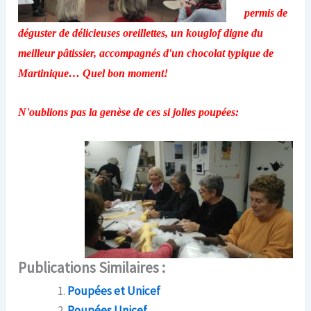
permis de
déguster de délicieuses oreillettes, un kouglof digne du
meilleur pâtissier, accompagnés d'un chocolat typique de
Martinique… Quel bon moment!
N'oublions pas la genèse de ces si jolies poupées:
Publications Similaires :
Poupées et Unicef
Poupées Unicef