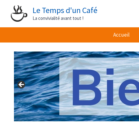
Aller
Le Temps d'un Café
au
La convivialité avant tout !
contenu
Accueil