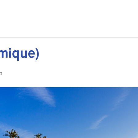
mique)
n