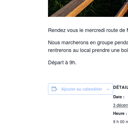
Rendez vous le mercredi route de M
Nous marcherons en groupe pendan
rentrerons au local prendre une bo
Départ à 9h.
DÉTAI
Ajouter au calendrier
Date :
3 déce
Heure :
9 h 00 m