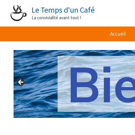
Aller
Le Temps d'un Café
au
La convivialité avant tout !
contenu
Accueil