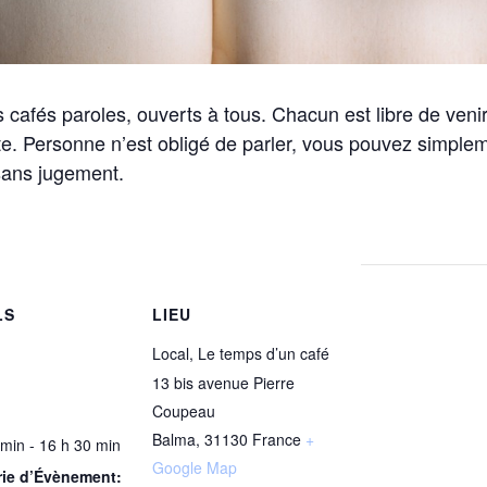
cafés paroles, ouverts à tous. Chacun est libre de veni
te. Personne n’est obligé de parler, vous pouvez simplem
sans jugement.
LS
LIEU
Local, Le temps d’un café
13 bis avenue Pierre
Coupeau
Balma
,
31130
France
+
 min - 16 h 30 min
Google Map
rie d’Évènement: