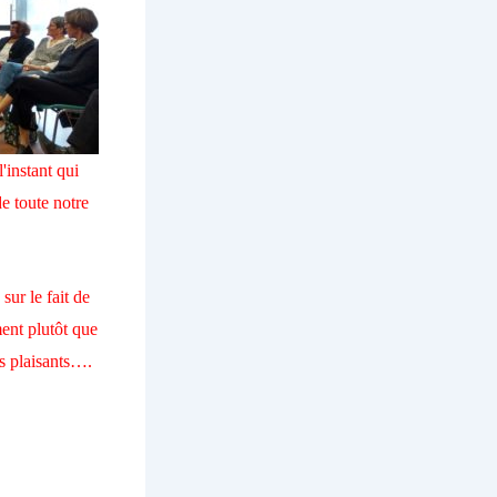
l'instant qui
de toute notre
sur le fait de
ment plutôt que
s plaisants….