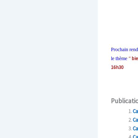
Prochain rend
"
bi
le thème
16h30
Publicatio
Ca
Ca
Ca
Ca