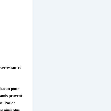
verses sur ce
 chacun pour
s amis peuvent
e. Pas de
e ainsi plus