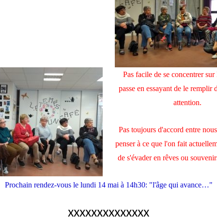
Pas facile de se concentrer sur 
passe en essayant de le remplir 
attention.
Pas toujours d'accord entre nous 
penser à ce que l'on fait actuelle
de s'évader en rêves ou souvenir
Prochain rendez-vous le lundi 14 mai à 14h30: "l'âge qui avance…"
xxxxxxxxxxxxxx