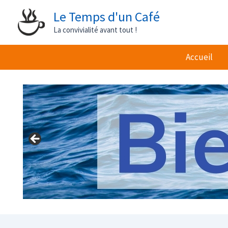
Aller
Le Temps d'un Café
au
La convivialité avant tout !
contenu
Accueil