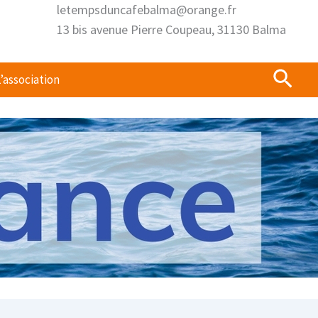
letempsduncafebalma@orange.fr
13 bis avenue Pierre Coupeau, 31130 Balma
Rech
’association