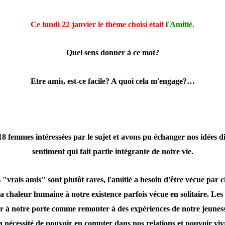
Ce lundi 22 janvier le thème choisi était
l'Amitié.
Quel sens donner à ce mot?
Etre amis, est-ce facile? A quoi cela m'engage?…
18 femmes intéressées par le sujet et avons pu échanger nos idées di
sentiment qui fait partie intégrante de notre vie.
 "vrais amis" sont plutôt rares, l'amitié a besoin d'être vécue par
a chaleur humaine à notre existence parfois vécue en solitaire. Le
er à notre porte comme remonter à des expériences de notre jeuness
la nécessité de pouvoir en compter dans nos relations et pouvoir vivr