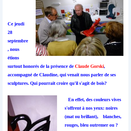
Ce jeudi
28
septembre
, nous
étions
surtout honorés de la présence de
Claude Gorski
,
accompagné de Claudine, qui venait nous parler de ses
sculptures. Qui pourrait croire qu'il s'agit de bois?
En effet, des couleurs vives
s'offrent à nos yeux: noires
(mat ou brillant), blanches,
rouges, bleu outremer ou ?