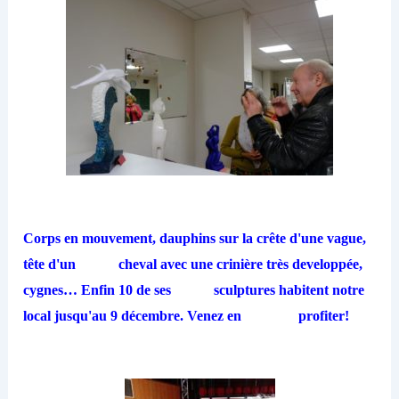
Corps en mouvement, dauphins sur la crête d'une vague,
tête d'un cheval avec une crinière très developpée,
cygnes… Enfin 10 de ses sculptures habitent notre
local jusqu'au 9 décembre. Venez en profiter!