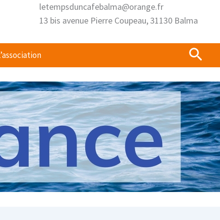
letempsduncafebalma@orange.fr
13 bis avenue Pierre Coupeau, 31130 Balma
Rech
’association