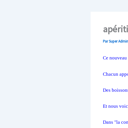
apérit
Par
Super Admi
Ce nouveau r
Chacun appor
Des boissons
Et nous voic
Dans "la con