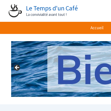
Aller
Le Temps d'un Café
au
La convivialité avant tout !
contenu
Accueil